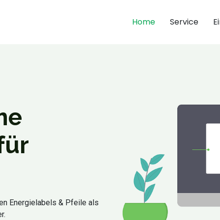
Home
Service
E
me
für
en Energielabels & Pfeile als
r.